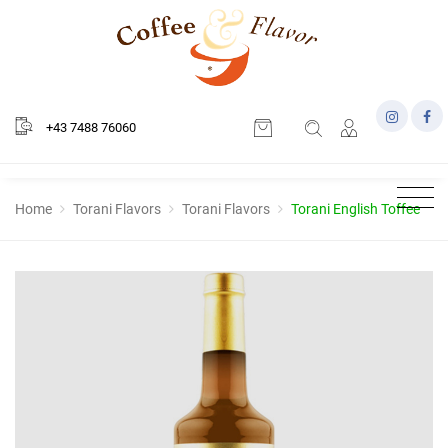
+43 7488 76060
Home
Torani Flavors
Torani Flavors
Torani English Toffee