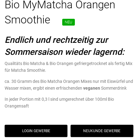
Bio MyMatcha Orangen
Smoothie
NEU
Endlich und rechtzeitig zur
Sommersaison wieder lagernd:
Qualitäts Bio Matcha & Bio Orangen gefriergetrocknet als fertig Mix
für Matcha Smoothie.
ca. 30 Gramm des Bio Matcha Orangen Mixes nur mit Eiswürfel und
Wasser mixen, ergibt einen erfrischenden
veganen
Sommerdrink
In jeder Portion mit 0,3 l sind umgerechnet über 100ml Bio
Orangensaft
LOGIN GEWERBE
NEUKUNDE GEWERBE